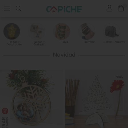
0
Hogar y
Juegos y
Playa
Hombre
Bolsas Térmicas
Decoración
Gadgets
Navidad
Trendy