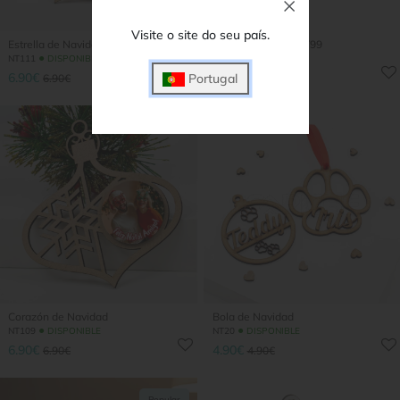
Visite o site do seu país.
Estrella de Navidad
Prenda de Natal NT99
●
●
NT111
DISPONIBLE
NT99
DISPONIBLE
6.90€
18.90€
Portugal
6.90€
18.90€
Corazón de Navidad
Bola de Navidad
●
●
NT109
DISPONIBLE
NT20
DISPONIBLE
6.90€
4.90€
6.90€
4.90€
Popular