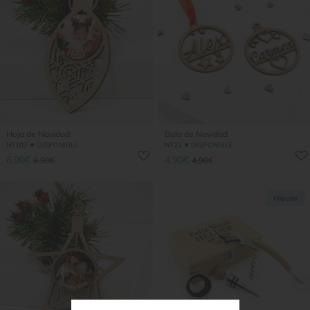
Hoja de Navidad
Bola de Navidad
●
●
NT107
DISPONIBLE
NT22
DISPONIBLE
6.90€
4.90€
6.90€
4.90€
Popular