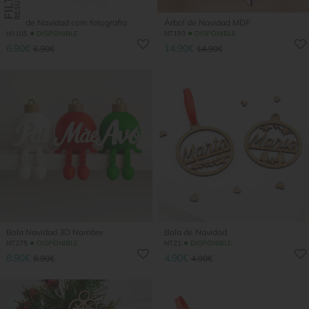
Bola de Navidad com fotografia
Árbol de Navidad MDF
●
●
NT105
DISPONIBLE
NT193
DISPONIBLE
6.90€
14.90€
6.90€
14.90€
Bola Navidad 3D Nombre
Bola de Navidad
●
●
NT275
DISPONIBLE
NT21
DISPONIBLE
8.90€
4.90€
8.90€
4.90€