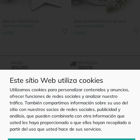
Bola de Natal Estrela
Bola de Natal Boneco de neve
●
●
NT27
DISPONIBLE
NT24
DISPONIBLE
4.90€
4.90€
PAGO
ENTREGA
SEGURO
GRATIS
PayPal, Tarjeta de Crédito o
Compras superiores a 50€
Este sítio Web utiliza cookies
Contra Reembolso
100% DE SATISFACCIÓN
627 731 635
Utilizamos cookies para personalizar contenidos y anuncios,
14 DIAS PARA DEVOLVER
APOYO AL CLIENTE
ofrecer funciones de redes sociales y analizar nuestro
Consulte condiciones
Dias hábiles 14h - 18h
tráfico. También compartimos información sobre su uso del
sitio con nuestros socios de redes sociales, publicidad y
CONTACTOS Y SOPORTE
análisis, que pueden combinarla con otra información que
usted les haya proporcionado o que ellos hayan recopilado a
partir del uso que usted hace de sus servicios.
COMPRAS ONLINE