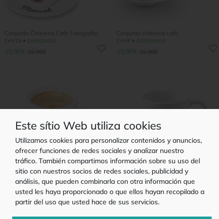
Conjunto Chávena Café Fotografia
Conjunto chávena café
●
●
CHV14
DISPONIBLE
CHV9
DISPONIBLE
15.90€
15.90€
15.90€
15.90€
Este sítio Web utiliza cookies
Utilizamos cookies para personalizar contenidos y anuncios,
ofrecer funciones de redes sociales y analizar nuestro
tráfico. También compartimos información sobre su uso del
sitio con nuestros socios de redes sociales, publicidad y
análisis, que pueden combinarla con otra información que
Chávena Café Up
Chávena Café Cats and Coffee
●
●
CHV21
DISPONIBLE
CHV25
DISPONIBLE
usted les haya proporcionado o que ellos hayan recopilado a
7.90€
7.90€
7.90€
7.90€
partir del uso que usted hace de sus servicios.