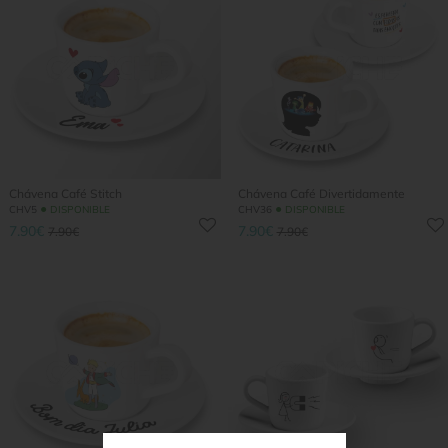
Chávena Café Stitch
Chávena Café Divertidamente
●
●
CHV5
DISPONIBLE
CHV36
DISPONIBLE
7.90€
7.90€
7.90€
7.90€