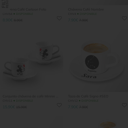
Chávena Café Cartoon Foto
Chávena Café Nombre
●
●
CHV54
DISPONIBLE
CHV4
DISPONIBLE
8.90€
7.90€
8.90€
7.90€
Conjunto chávena de café Minnie and...
Taza de Café Signo #SEO
●
●
CHV11
DISPONIBLE
CHV12
DISPONIBLE
15.90€
7.90€
15.90€
7.90€