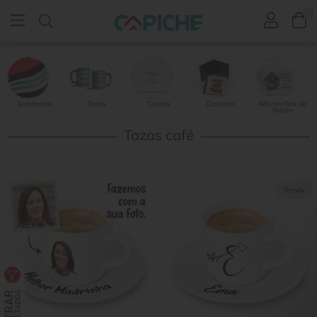
0
Sombreros
Tazas
Cojines
Carteras
Alfombrillas de
Ratón
Tazas café
Trendy