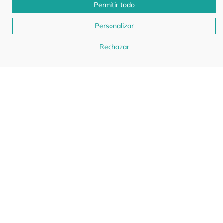
Permitir todo
Personalizar
Rechazar
Chávena Café Navidad
Chávena Café Stitch Coffe
●
●
CHV39
DISPONIBLE
CHV26
DISPONIBLE
7.90€
7.90€
7.90€
7.90€