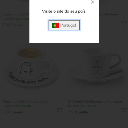
Visite o site do seu país.
Chávena Café Principezinho
Conjunto chávena de café Iman
●
●
CHV31
DISPONIBLE
CHV10
DISPONIBLE
7.90€
15.90€
Portugal
7.90€
15.90€
Chávena Café Tudo por Café
Chávena Café Espresso Patronum
●
●
CHV24
DISPONIBLE
CHV8
DISPONIBLE
7.90€
7.90€
7.90€
7.90€