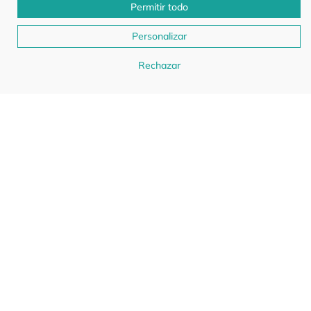
Permitir todo
Personalizar
Rechazar
Sombrero Tédio Nombre
Sombrero Divertidamente Nombre
●
●
CHP77
DISPONIBLE
CHP74
DISPONIBLE
9.90€
9.90€
9.90€
9.90€