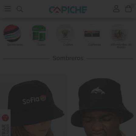
0
Sombreros
Tazas
Cojines
Carteras
Alfombrillas de
Ratón
Sombreros