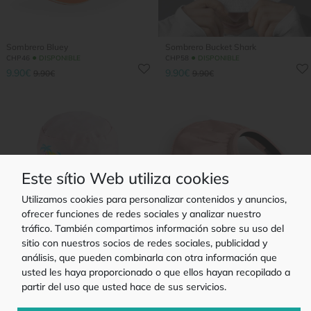
Sombrero Bluey
Sombrero Bucket Shark
●
●
CHP46
DISPONIBLE
CHP58
DISPONIBLE
9.90€
9.90€
9.90€
9.90€
Este sítio Web utiliza cookies
Utilizamos cookies para personalizar contenidos y anuncios,
ofrecer funciones de redes sociales y analizar nuestro
tráfico. También compartimos información sobre su uso del
sitio con nuestros socios de redes sociales, publicidad y
análisis, que pueden combinarla con otra información que
Sombrero Barbie
Pala Nombre
●
●
CHP40
DISPONIBLE
CHP42
DISPONIBLE
usted les haya proporcionado o que ellos hayan recopilado a
9.90€
9.90€
9.90€
9.90€
partir del uso que usted hace de sus servicios.