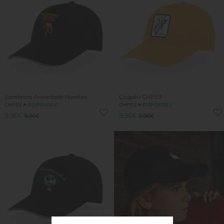
Sombrero Ansiedade Nombre
Chapéu CHP53
●
●
CHP83
DISPONIBLE
CHP53
DISPONIBLE
9.90€
9.90€
9.90€
9.90€