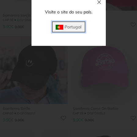
Visite o site do seu país.
Sombrero Inveja Nombre
Sombrero Tortuga
●
●
CHP76
DISPONIBLE
CHP61
DISPONIBLE
9.90€
9.90€
Portugal
9.90€
9.90€
Sombrero Smile
Sombrero Come On Barbie
●
●
CHP60
DISPONIBLE
CHP39
DISPONIBLE
9.90€
9.90€
9.90€
9.90€