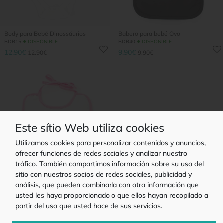
Body para Bebé Dinossáurios
Babero para bebé Ovo
●
●
BDB15
DISPONIBLE
BDB40
DISPONIBLE
12.90€
9.90€
12.90€
9.90€
Este sítio Web utiliza cookies
Utilizamos cookies para personalizar contenidos y anuncios,
ofrecer funciones de redes sociales y analizar nuestro
tráfico. También compartimos información sobre su uso del
sitio con nuestros socios de redes sociales, publicidad y
análisis, que pueden combinarla con otra información que
Babero para bebé Perfect
●
BDB35
DISPONIBLE
usted les haya proporcionado o que ellos hayan recopilado a
9.90€
9.90€
partir del uso que usted hace de sus servicios.