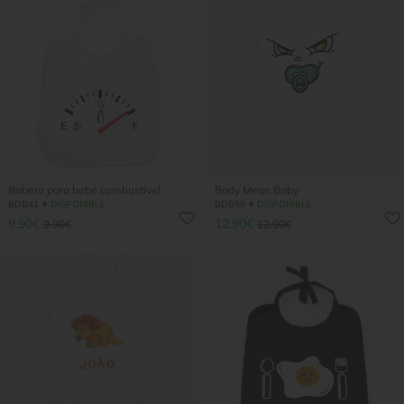
Babero para bebé combustivel
Body Mean Baby
●
●
BDB41
DISPONIBLE
BDB59
DISPONIBLE
9.90€
12.90€
9.90€
12.90€