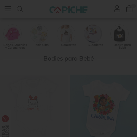
0
Bolsos, Mochilas
Kids Gifts
Camisetas
Sudaderas
Bodies para
y Cartucheras
Bebé
Bodies para Bebé