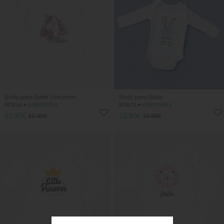
Body para Bebé Unicórnio
Body para Bebé
●
●
BDB18
DISPONIBLE
BDB72
DISPONIBLE
12.90€
12.90€
12.90€
12.90€