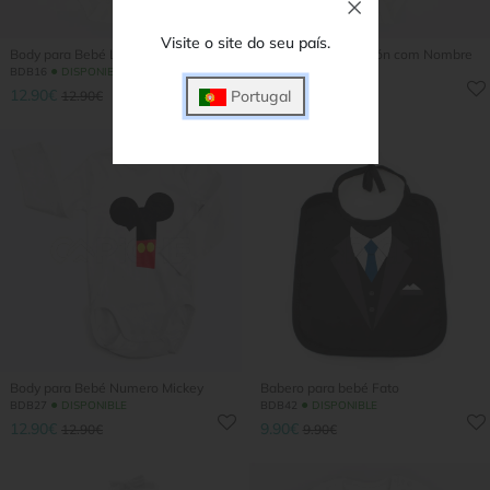
Visite o site do seu país.
Body para Bebé Little Princess
Body para Bebé León com Nombre
●
●
BDB16
DISPONIBLE
BDB3
DISPONIBLE
12.90€
12.90€
Portugal
12.90€
12.90€
Body para Bebé Numero Mickey
Babero para bebé Fato
●
●
BDB27
DISPONIBLE
BDB42
DISPONIBLE
12.90€
9.90€
12.90€
9.90€