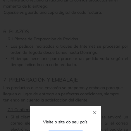
el cliente solo recibirá la factura junto con los productos en el
momento de la entrega.
Capiche.es
guarda una copia digital de cada factura.
6. PLAZOS
6.1 Plazos de Preparación de Pedidos
Los pedidos realizados a través de Internet se procesan por
orden de llegada desde Lunes hasta Domingo.
El tiempo necesario para procesar un pedido varía según el
tiempo indicado con cada producto.
7. PREPARACIÓN Y EMBALAJE
Los productos que se enviarán se preparan y embalan para que
lleguen al lugar de entrega en perfectas condiciones, siempre
teniendo en cuenta la satisfacción del cliente.
7.1 Confirmación
Si el cliente realizó su pedido en el sitio web, se enviará un
Visite o site do seu país.
correo electrónico de confirmación del pedido. Si el correo
electrónico indicado por el cliente es incorrecto, el pedido se