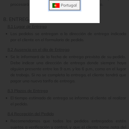
procesará después de la confirmación de su pago.
Portugal
8. ENTREGA
8.1 Lugar de Entrega
Los pedidos se entregan a la dirección de entrega indicada
por el cliente en el formulario de pedido.
8.2 Ausencia en el día de Entrega
Se le informará de la fecha de entrega prevista de su pedido.
Debe indicar una dirección de entrega donde siempre haya
alguien presente entre las 9 a.m. y las 6 p.m., como en el lugar
de trabajo. Si no se completa la entrega, el cliente tendrá que
pagar una nueva tarifa de entrega.
8.3 Plazos de Entrega
El tiempo estimado de entrega se informa al cliente al realizar
el pedido.
8.4 Recepción del Pedido
Recomendamos que todos los pedidos entregados estén
sujetos a verificación y control, y que el cliente tome nota del