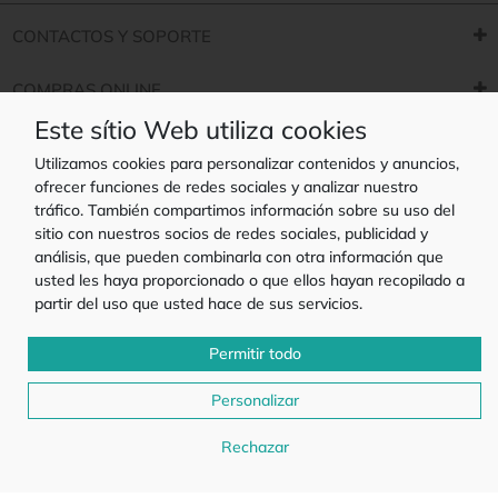
CONTACTOS Y SOPORTE
COMPRAS ONLINE
Este sítio Web utiliza cookies
Utilizamos cookies para personalizar contenidos y anuncios,
ofrecer funciones de redes sociales y analizar nuestro
tráfico. También compartimos información sobre su uso del
sitio con nuestros socios de redes sociales, publicidad y
Promociones válidas desde 01-08-2026 a 31-08-2026, Limitado a las existencias
análisis, que pueden combinarla con otra información que
y a los artículos marcados.
Copyright 2022 - Capiche.es es una marca registrada propiedad de la empresa
usted les haya proporcionado o que ellos hayan recopilado a
Plagontaris Lda. con sede en Av Mário Brito 4142 S103, 4455-999 Matosinhos,
partir del uso que usted hace de sus servicios.
Portugal
4,8
Permitir todo
Opiniones de
clientes Google
Personalizar
Rechazar