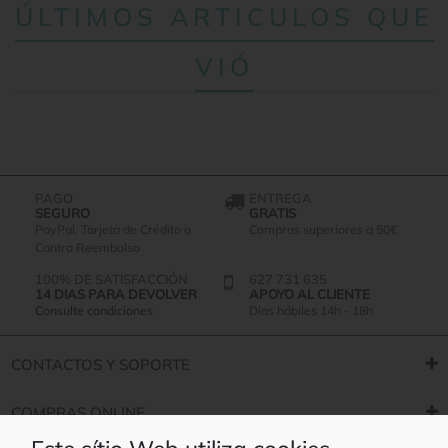
ÚLTIMOS ARTICULOS QUE
VIÓ
PAGO
ENTREGA
SEGURO
GRATIS
PayPal, Tarjeta de Crédito o
Compras superiores a 50€
Contra Reembolso
100% DE SATISFACCIÓN
627 731 635
14 DIAS PARA DEVOLVER
APOYO AL CLIENTE
Consulte condiciones
Dias hábiles 14h - 18h
CONTACTOS Y SOPORTE
COMPRAS ONLINE