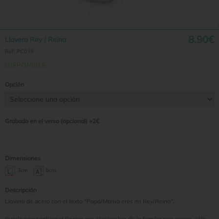
8.90€
Llavero Rey / Reina
Ref:
PC036
DISPONIBLE
Opción
Grabado en el verso (opcional) +2€
Dimensiones
3
5
cm
cm
Descripción
Llavero de acero con el texto "Papá/Mamá eres mi Rey/Reina".
Puede personalizar el llavero con el miembro de la familia que quiera, sólo