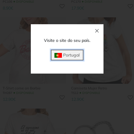
●
●
PC106
DISPONIBLE
PC170
DISPONIBLE
8.90€
17.90€
Visite o site do seu país.
Portugal
T-Shirt come on Barbie
Camiseta Mujer Retro
●
●
TH287
DISPONIBLE
TS12
DISPONIBLE
12.90€
12.90€