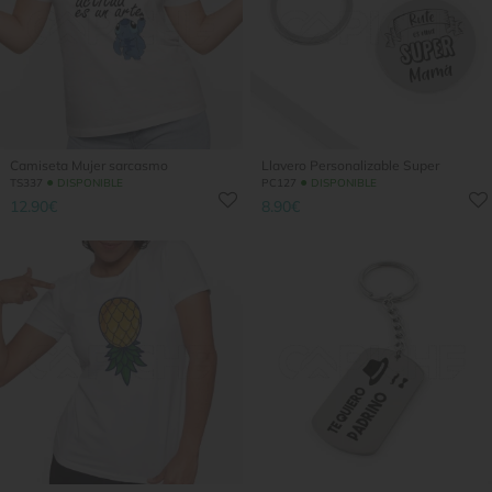
Camiseta Mujer sarcasmo
Llavero Personalizable Super
●
●
TS337
DISPONIBLE
PC127
DISPONIBLE
12.90€
8.90€