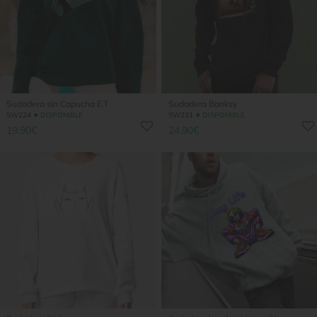
Sudadera sin Capucha E.T
Sudadera Banksy
●
●
SW224
DISPONIBLE
SW231
DISPONIBLE
19.90€
24.90€