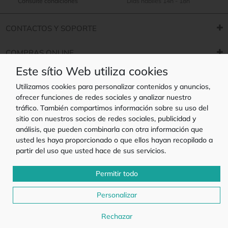
Consulte condiciones
Dias hábiles 14h - 18h
CONTACTOS Y SOPORTE
COMPRAS ONLINE
Este sítio Web utiliza cookies
Utilizamos cookies para personalizar contenidos y anuncios,
ofrecer funciones de redes sociales y analizar nuestro
tráfico. También compartimos información sobre su uso del
sitio con nuestros socios de redes sociales, publicidad y
Promociones válidas desde 01-08-2026 a 31-08-2026, Limitado a las existencias
análisis, que pueden combinarla con otra información que
y a los artículos marcados.
Copyright 2022 - Capiche.es es una marca registrada propiedad de la empresa
usted les haya proporcionado o que ellos hayan recopilado a
Plagontaris Lda. con sede en Av Mário Brito 4142 S103, 4455-999 Matosinhos,
partir del uso que usted hace de sus servicios.
Portugal
4,8
Permitir todo
Opiniones de
clientes Google
Personalizar
Rechazar
AÑADIR A LA CESTA