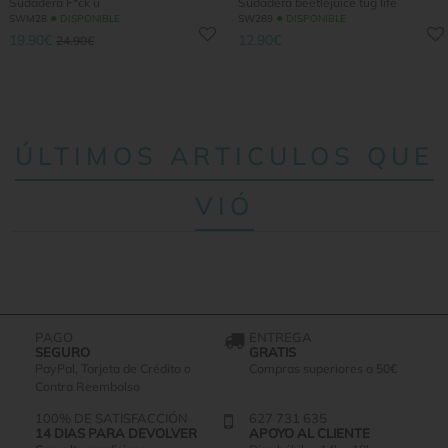
Sudadera F*ck u
Sudadera beetlejuice tug life
●
●
SWM28
DISPONIBLE
SW289
DISPONIBLE
19.90€
12.90€
24.90€
ÚLTIMOS ARTICULOS QUE
VIÓ
PAGO
ENTREGA
SEGURO
GRATIS
PayPal, Tarjeta de Crédito o
Compras superiores a 50€
Contra Reembolso
100% DE SATISFACCIÓN
627 731 635
14 DIAS PARA DEVOLVER
APOYO AL CLIENTE