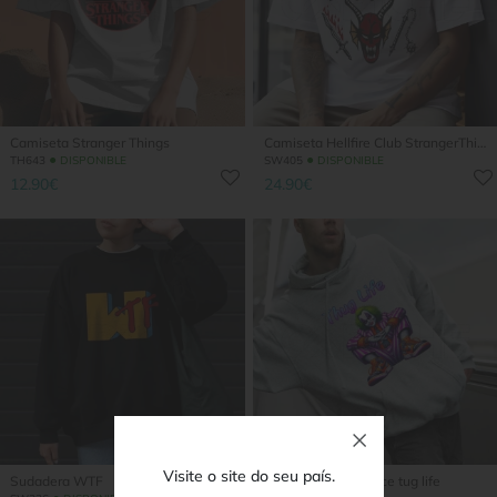
Camiseta Stranger Things
Camiseta Hellfire Club StrangerThin...
●
●
TH643
DISPONIBLE
SW405
DISPONIBLE
12.90€
24.90€
Visite o site do seu país.
Sudadera WTF
Sudadera beetlejuice tug life