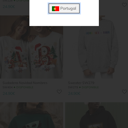
●
●
SW226
DISPONIBLE
SW289
DISPONIBLE
24.90€
12.90€
Portugal
Sudadera Navidad Nombres
Sweater SW279
●
●
SW404
DISPONIBLE
SW279
DISPONIBLE
24.90€
24.90€