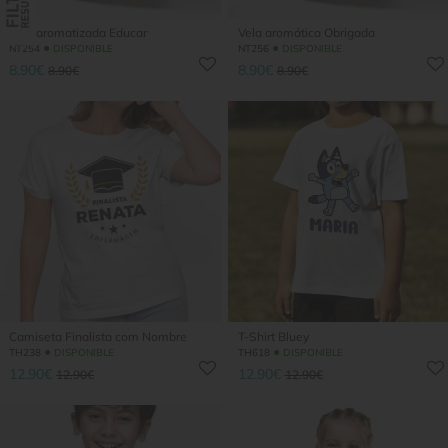
Vela aromatizada Educar
Vela aromática Obrigada
●
●
NT254
DISPONIBLE
NT256
DISPONIBLE
8.90€
8.90€
8.90€
8.90€
Camiseta Finalista com Nombre
T-Shirt Bluey
●
●
TH238
DISPONIBLE
TH618
DISPONIBLE
12.90€
12.90€
12.90€
12.90€