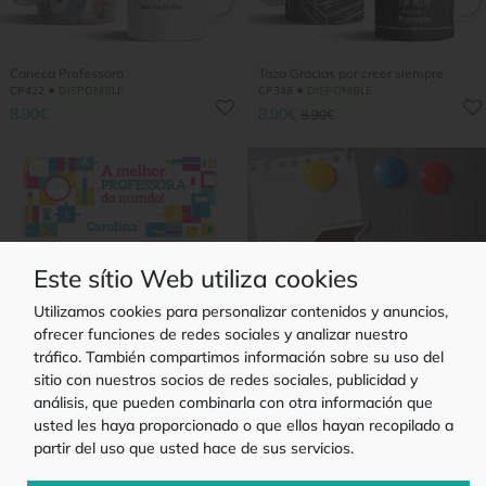
Caneca Professora
Taza Gracias por creer siempre
●
●
CP422
DISPONIBLE
CP348
DISPONIBLE
8.90€
8.90€
8.90€
Este sítio Web utiliza cookies
Utilizamos cookies para personalizar contenidos y anuncios,
ofrecer funciones de redes sociales y analizar nuestro
tráfico. También compartimos información sobre su uso del
sitio con nuestros socios de redes sociales, publicidad y
análisis, que pueden combinarla con otra información que
Taza Mejor profesora del mundo
Iman personalizado Finsalista
●
●
CP347
DISPONIBLE
IM10
DISPONIBLE
usted les haya proporcionado o que ellos hayan recopilado a
8.90€
7.90€
8.90€
partir del uso que usted hace de sus servicios.