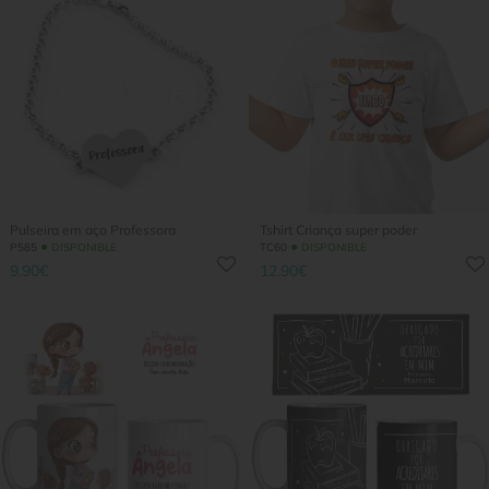
Pulseira em aço Professora
Tshirt Criança super poder
●
●
P585
DISPONIBLE
TC60
DISPONIBLE
9.90€
12.90€