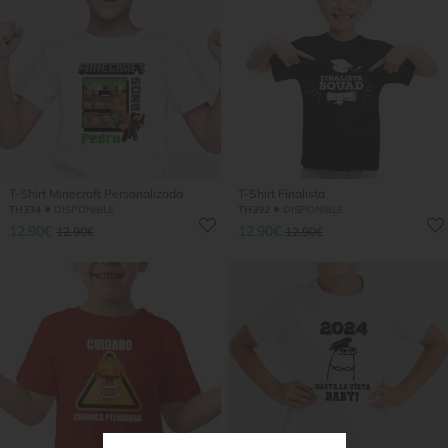
T-Shirt Minecraft Personalizada
T-Shirt Finalista
●
●
TH334
DISPONIBLE
TH392
DISPONIBLE
12.90€
12.90€
12.90€
12.90€